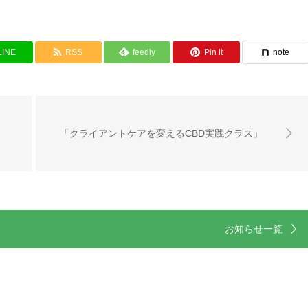
LINE
RSS
feedly
Pin it
note
「クライアントケアを変えるCBD実践クラス」
お知らせ一覧