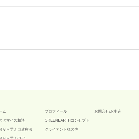
ーム
プロフィール
お問合せ/お申込
スタマイズ相談
GREENEARTHコンセプト
師から学ぶ自然療法
クライアント様の声
師から学ぶCBD